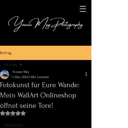
Beitrag
All Posts
Yvonne Mey
All Posts
1. Dez. 2023
2 Min. Lesezeit
Fotokunst für Eure Wände:
Hunde
Mein WallArt Onlineshop
Pferde
öffnet seine Tore!
Sonstiges
Mit NaN von 5 Sternen bewertet.
Familien
Hochzeiten