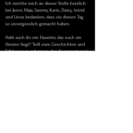
Ich möchte mich an dieser Stelle herzlich 
bei Jenni, Maja, Sammy, Karin, Daisy, Astrid 
und Linus bedanken, dass sie diesen Tag 
so unvergesslich gemacht haben. 
Habt auch ihr ein Haustier, das euch am 
Herzen liegt? Teilt eure Geschichten und 
Erfahrungen mit mir in den Kommentaren! 
Und falls ihr Interesse an einem 
Fotoshooting habt, zögert nicht, mich zu 
kontaktieren. Ich freue mich darauf, eure 
besonderen Momente einzufangen und für 
die Ewigkeit festzuhalten.
Bis bald und alles Liebe,
Eure Yvonne
Hunde