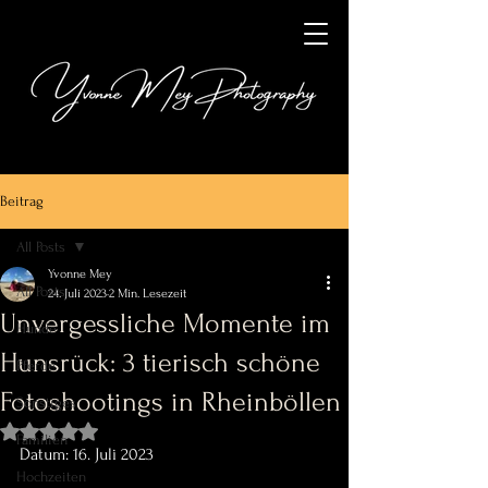
Beitrag
All Posts
Yvonne Mey
All Posts
24. Juli 2023
2 Min. Lesezeit
Unvergessliche Momente im
Hunde
Hunsrück: 3 tierisch schöne
Pferde
Fotoshootings in Rheinböllen
Sonstiges
Mit NaN von 5 Sternen bewertet.
Familien
Datum: 16. Juli 2023
Hochzeiten