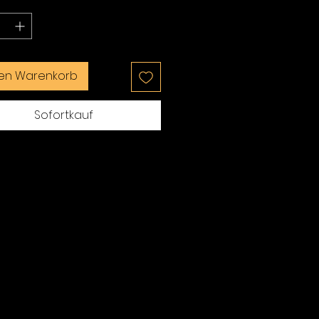
*
den Warenkorb
Sofortkauf