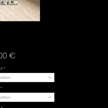
Preis
,00 €
al
*
wählen
*
wählen