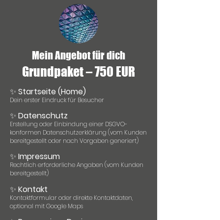
Mein Angebot für dich
Grundpaket – 750 EUR
✨
Startseite (Home)
Dein erster Eindruck für Besucher
✨
Datenschutz
Erstellung oder Einbindung einer DSGVO-
konformen Datenschutzerklärung (vom Kunden
bereitgestellt oder nach Vorgaben generiert)
✨
Impressum
Rechtlich erforderliche Angaben (vom Kunden
bereitgestellt)
✨
Kontakt
Kontaktformular oder direkte Kontaktdaten,
optional mit Google Maps