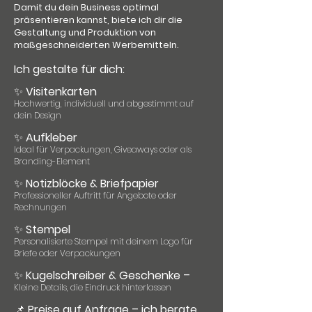
Damit du dein Business optimal
präsentieren kannst, biete ich dir die
Gestaltung und Produktion von
maßgeschneiderten Werbemitteln.
Ich gestalte für dich:
✨
Visitenkarten
Hochwertig, individuell und abgestimmt auf
dein Design
✨
Aufkleber
Ideal für Verpackungen, Giveaways oder als
Branding-Element
✨
Notizblöcke & Briefpapier
Professioneller Auftritt für Angebote oder
Rechnungen
✨
Stempel
Personalisierte Stempel mit deinem Logo für
Briefe oder Verpackungen
✨
Kugelschreiber & Geschenke –
Kleine Details, die Eindruck hinterlassen
📌
Preise auf Anfrage – ich berate