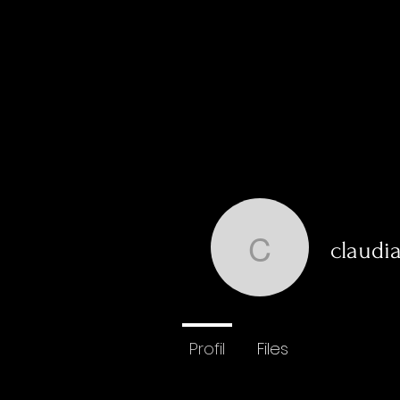
claudi
claudia.k
0
Followe
Profil
Files