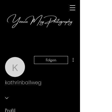
Weitere Optionen
Folgen
kathrinballweg
kathrinballweg
Profil