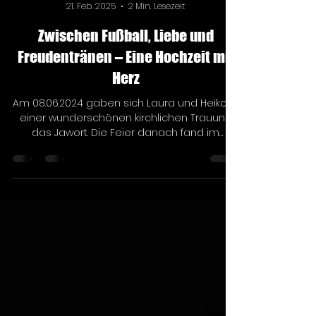
Yvonne Mey
21. Feb. 2025
2 Min. Lesezeit
Zwischen Fußball, Liebe und
Freudentränen – Eine Hochzeit mit
Herz
Am 08.06.2024 gaben sich Laura und Heiko in
einer wunderschönen kirchlichen Trauung
das Jawort. Die Feier danach fand im
idyllischen...