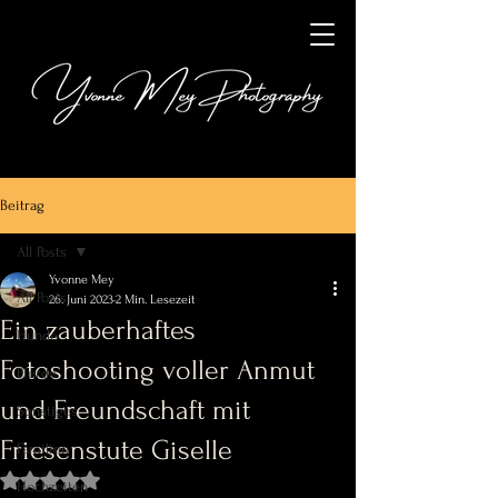
Beitrag
All Posts
Yvonne Mey
All Posts
26. Juni 2023
2 Min. Lesezeit
Ein zauberhaftes
Hunde
Fotoshooting voller Anmut
Pferde
und Freundschaft mit
Sonstiges
Friesenstute Giselle
Familien
Mit NaN von 5 Sternen bewertet.
Hochzeiten