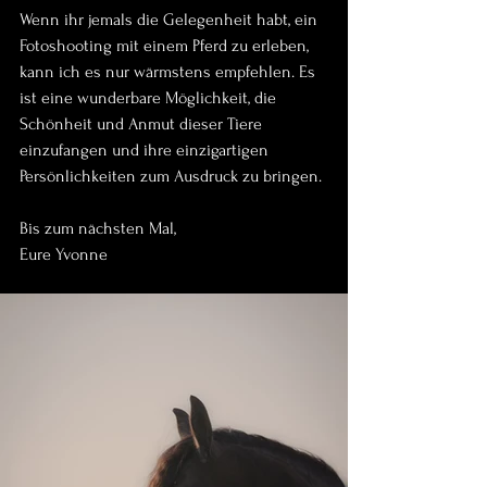
Wenn ihr jemals die Gelegenheit habt, ein 
Fotoshooting mit einem Pferd zu erleben, 
kann ich es nur wärmstens empfehlen. Es 
ist eine wunderbare Möglichkeit, die 
Schönheit und Anmut dieser Tiere 
einzufangen und ihre einzigartigen 
Persönlichkeiten zum Ausdruck zu bringen.
Bis zum nächsten Mal,
Eure Yvonne