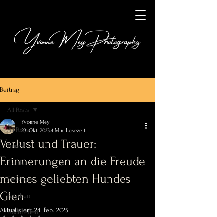
Beitrag
All Posts
Yvonne Mey
All Posts
23. Okt. 2023
4 Min. Lesezeit
Verlust und Trauer:
Hunde
Erinnerungen an die Freude
Pferde
meines geliebten Hundes
Sonstiges
Glen
Familien
Aktualisiert:
24. Feb. 2025
Hochzeiten