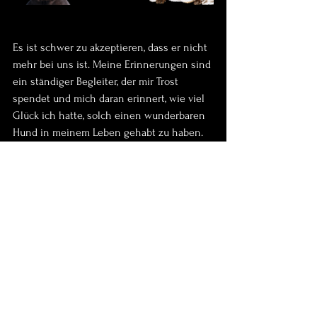
Es ist schwer zu akzeptieren, dass er nicht 
mehr bei uns ist. Meine Erinnerungen sind 
ein ständiger Begleiter, der mir Trost 
spendet und mich daran erinnert, wie viel 
Glück ich hatte, solch einen wunderbaren 
Hund in meinem Leben gehabt zu haben.
Die Trauer wird niemals verschwinden, und 
der Schmerz wird immer da sein. Er 
erinnert mich aber auch daran, wie wichtig 
es ist, die kostbaren Momente mit den 
Tieren, die wir lieben, zu schätzen und zu 
genießen.
In Erinnerung an meinen Hund möchte ich 
also sagen, dass der Verlust schmerzhaft 